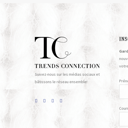
INS
Gard
nouv
votre
Suivez-nous sur les médias sociaux et
Pré
bâtissons le réseau ensemble!
Courr