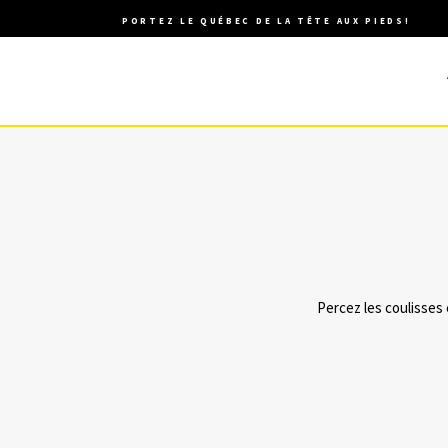
PORTEZ LE QUÉBEC DE LA TÊTE AUX PIEDS!
Percez les coulisses 
27 OCTOBRE, 2016
DANS
DÉFILÉ
,
FASHION PREVIEW
,
MODE