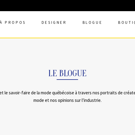
À PROPOS
DESIGNER
BLOGUE
BOUTI
LE BLOGUE
et le savoir-faire de la mode québécoise à travers nos portraits de créat
mode et nos opinions sur l’industrie.
26 OCTOBR
27 OCTOBRE, 2016
DANS
ÉCOLES DE DESIGN
,
FASHION PREVIEW