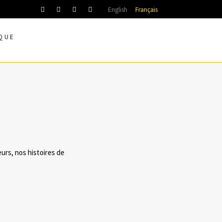
English
Français
QUE
eurs, nos histoires de
E, 2016
DANS
DÉFILÉ
,
FASHION PREVIEW
,
MODE