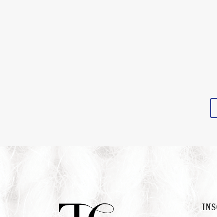
Fashion Preview: Dominique
Ouzilleau, Maison Cyma,
Claudette Floyd, Alexandre dit
Sandy, Lushyne
INS