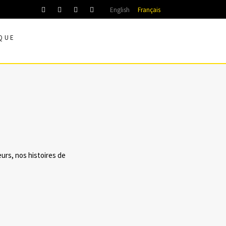
English
Français
QUE
eurs, nos histoires de
2016
DANS
FASHION PREVIEW