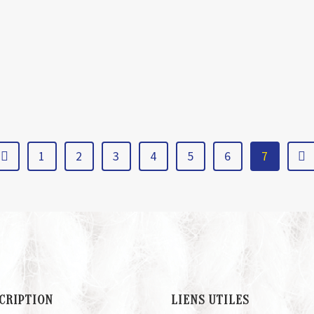
Fashion Preview : Revivez les
Fash
défilés du Collège Lasalle,
mont
Jennifer Glasgow, KQK et Emi
Helm
Jeen
Allco
WRK
1
2
3
4
5
6
7
CRIPTION
LIENS UTILES