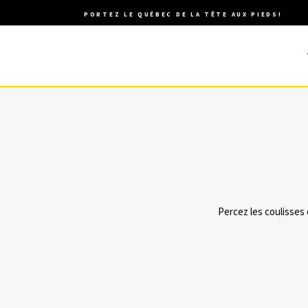
PORTEZ LE QUÉBEC DE LA TÊTE AUX PIEDS!
Percez les coulisses 
09 AVRIL, 2016
DANS
FASHION PREVIEW