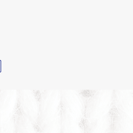
ion Preview : La mode
réalaise en fête avec
er, Leinad Beaudet,
vered, Travis Taddeo et
DEPT