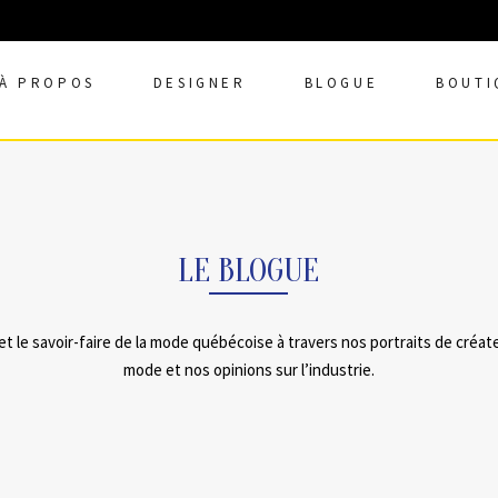
À PROPOS
DESIGNER
BLOGUE
BOUTI
LE BLOGUE
et le savoir-faire de la mode québécoise à travers nos portraits de créat
mode et nos opinions sur l’industrie.
08 AVRIL, 2016
DANS
FASHION PREVIEW
08 AVRIL, 