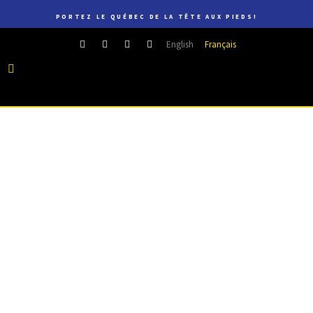
PORTEZ LE QUÉBEC DE LA TÊTE AUX PIEDS!
English
Français
13 AVRIL, 2017
DANS
DÉFILÉ
,
FASHION PREVIEW
,
MODE
QUÉBÉCOISE
Fashion Preview #7 –
Markantoine Fall-Winter
2018 Runway Show