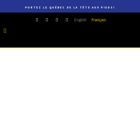
PORTEZ LE QUÉBEC DE LA TÊTE AUX PIEDS!
English
Français
17 MAI, 2017
DANS
DÉFILÉ
,
FESTIVAL MODE & DESIGN
,
MODE QUÉBÉCOISE
Fondation de la Mode de
Montréal – 28th Benefit
Evening